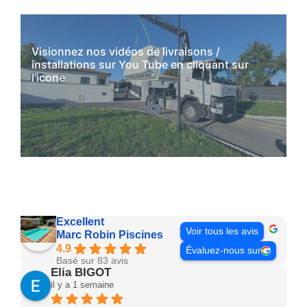
Visionnez nos vidéos de livraisons /
installations sur You Tube en cliquant sur
l'icone
YouTube
Excellent
Voir tous les avis
Marc Robin Piscines
4.9
Évaluez-nous sur
Basé sur 83 avis
Elia BIGOT
il y a 1 semaine