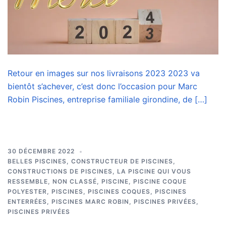
Retour en images sur nos livraisons 2023 2023 va
bientôt s’achever, c’est donc l’occasion pour Marc
Robin Piscines, entreprise familiale girondine, de […]
30 DÉCEMBRE 2022
BELLES PISCINES
,
CONSTRUCTEUR DE PISCINES
,
CONSTRUCTIONS DE PISCINES
,
LA PISCINE QUI VOUS
RESSEMBLE
,
NON CLASSÉ
,
PISCINE
,
PISCINE COQUE
POLYESTER
,
PISCINES
,
PISCINES COQUES
,
PISCINES
ENTERRÉES
,
PISCINES MARC ROBIN
,
PISCINES PRIVÉES
,
PISCINES PRIVÉES