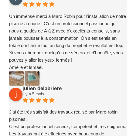
Nous recommandons sans hésitation l’entreprise Marc
Robin Piscines à toute personne souhaitant réaliser un
projet de piscine en toute confiance. Merci encore à toute
Un immense merci à Marc Robin pour l'installation de notre
l’équipe pour votre sérieux, votre implication et la qualité de
piscine à coque ! C’est un professionnel passionné qui
votre travail.
nous a guidés de A à Z avec d'excellents conseils, sans
jamais pousser à la consommation. On s’est sentis en
totale confiance tout au long du projet et le résultat est top.
Si vous cherchez quelqu'un de sérieux et d'honnête, vous
pouvez y aller les yeux fermés !
Amélie et Ismaël.
julien delabriere
il y a 5 mois
J’ai été très satisfait des travaux réalisé par Marc-robin
piscines.
C’est un professionnel sérieux, compétent et très soigneux.
Les travaux ont été effectués avec beaucoup de