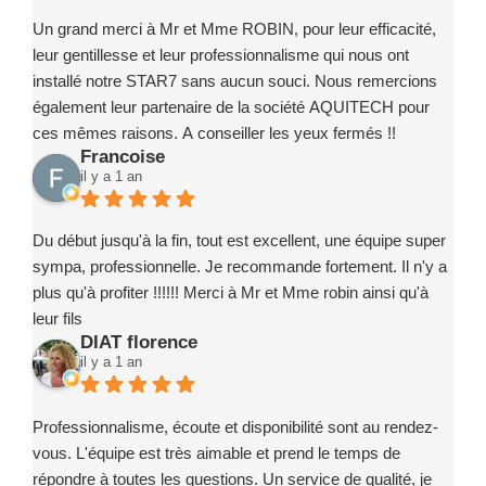
Marc ROBIN PISCINE et ses partenaires à toute personne
Un grand merci à Mr et Mme ROBIN, pour leur efficacité,
souhaitant concrétiser un projet de piscine en toute
leur gentillesse et leur professionnalisme qui nous ont
confiance.
installé notre STAR7 sans aucun souci. Nous remercions
également leur partenaire de la société AQUITECH pour
ces mêmes raisons. A conseiller les yeux fermés !!
Francoise
il y a 1 an
Du début jusqu'à la fin, tout est excellent, une équipe super
sympa, professionnelle. Je recommande fortement. Il n'y a
plus qu'à profiter !!!!!! Merci à Mr et Mme robin ainsi qu'à
leur fils
DIAT florence
il y a 1 an
Professionnalisme, écoute et disponibilité sont au rendez-
vous. L'équipe est très aimable et prend le temps de
répondre à toutes les questions. Un service de qualité, je