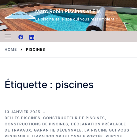
Skip
Marc Robin Piscines et Fils
to
content
La piscine et le spa qui vous ressemblent !
HOME
PISCINES
Étiquette :
piscines
13 JANVIER 2025
BELLES PISCINES
,
CONSTRUCTEUR DE PISCINES
,
CONSTRUCTIONS DE PISCINES
,
DÉCLARATION PRÉALABLE
DE TRAVAUX
,
GARANTIE DÉCENNALE
,
LA PISCINE QUI VOUS
RESSEMBLE
,
LIVRAISON GRUE LONGUE PORTÉE
,
PISCINE
,