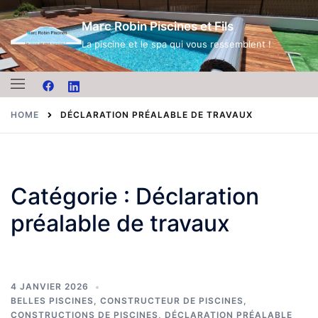
Skip
Marc Robin Piscines et Fils
to
content
La piscine et le spa qui vous ressemblent !
HOME
DÉCLARATION PRÉALABLE DE TRAVAUX
Catégorie :
Déclaration
préalable de travaux
4 JANVIER 2026
BELLES PISCINES
,
CONSTRUCTEUR DE PISCINES
,
CONSTRUCTIONS DE PISCINES
,
DÉCLARATION PRÉALABLE