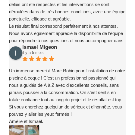
délais ont été respectés et les interventions se sont
déroulées dans de très bonnes conditions, avec une équipe
ponctuelle, efficace et agréable.
Le résultat final correspond parfaitement à nos attentes.
Nous avons également apprécié la disponibilité de l’équipe
pour répondre à nos questions et nous accompagner dans
Ismael Migeon
la prise en main de notre installation.
il y a 5 mois
Nous recommandons sans hésitation l’entreprise Marc
Robin Piscines à toute personne souhaitant réaliser un
projet de piscine en toute confiance. Merci encore à toute
Un immense merci à Marc Robin pour l'installation de notre
l’équipe pour votre sérieux, votre implication et la qualité de
piscine à coque ! C’est un professionnel passionné qui
votre travail.
nous a guidés de A à Z avec d'excellents conseils, sans
jamais pousser à la consommation. On s’est sentis en
totale confiance tout au long du projet et le résultat est top.
Si vous cherchez quelqu'un de sérieux et d'honnête, vous
pouvez y aller les yeux fermés !
Amélie et Ismaël.