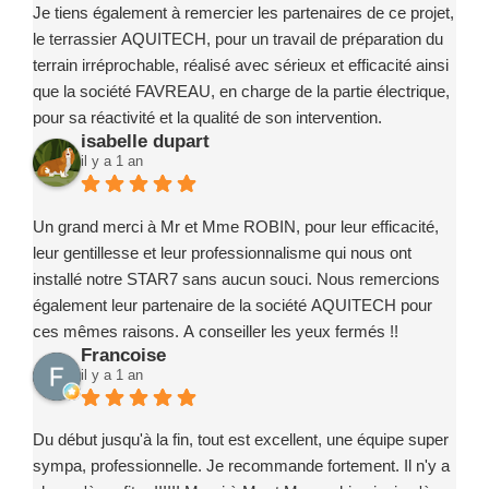
Je tiens également à remercier les partenaires de ce projet,
le terrassier AQUITECH, pour un travail de préparation du
terrain irréprochable, réalisé avec sérieux et efficacité ainsi
que la société FAVREAU, en charge de la partie électrique,
pour sa réactivité et la qualité de son intervention.
isabelle dupart
Ce projet a été un exemple de coordination réussie, grâce à
il y a 1 an
des intervenants compétents, fiables et investis.
Je recommande sans la moindre hésitation l’entreprise
Marc ROBIN PISCINE et ses partenaires à toute personne
Un grand merci à Mr et Mme ROBIN, pour leur efficacité,
souhaitant concrétiser un projet de piscine en toute
leur gentillesse et leur professionnalisme qui nous ont
confiance.
installé notre STAR7 sans aucun souci. Nous remercions
également leur partenaire de la société AQUITECH pour
ces mêmes raisons. A conseiller les yeux fermés !!
Francoise
il y a 1 an
Du début jusqu'à la fin, tout est excellent, une équipe super
sympa, professionnelle. Je recommande fortement. Il n'y a