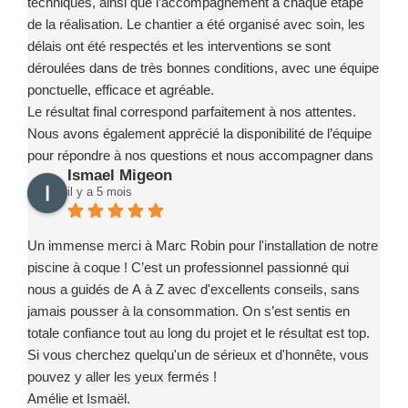
techniques, ainsi que l’accompagnement à chaque étape
de la réalisation. Le chantier a été organisé avec soin, les
délais ont été respectés et les interventions se sont
déroulées dans de très bonnes conditions, avec une équipe
ponctuelle, efficace et agréable.
Le résultat final correspond parfaitement à nos attentes.
Nous avons également apprécié la disponibilité de l’équipe
pour répondre à nos questions et nous accompagner dans
Ismael Migeon
la prise en main de notre installation.
il y a 5 mois
Nous recommandons sans hésitation l’entreprise Marc
Robin Piscines à toute personne souhaitant réaliser un
projet de piscine en toute confiance. Merci encore à toute
Un immense merci à Marc Robin pour l'installation de notre
l’équipe pour votre sérieux, votre implication et la qualité de
piscine à coque ! C’est un professionnel passionné qui
votre travail.
nous a guidés de A à Z avec d'excellents conseils, sans
jamais pousser à la consommation. On s’est sentis en
totale confiance tout au long du projet et le résultat est top.
Si vous cherchez quelqu'un de sérieux et d'honnête, vous
pouvez y aller les yeux fermés !
Amélie et Ismaël.