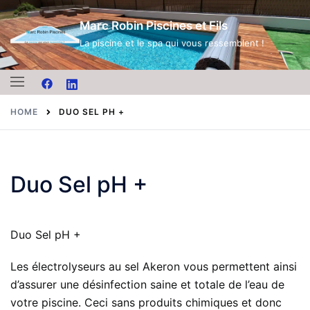
Skip
Marc Robin Piscines et Fils
to
content
La piscine et le spa qui vous ressemblent !
HOME
DUO SEL PH +
Duo Sel pH +
Duo Sel pH +
Les électrolyseurs au sel Akeron vous permettent ainsi
d’assurer une désinfection saine et totale de l’eau de
votre piscine. Ceci sans produits chimiques et donc