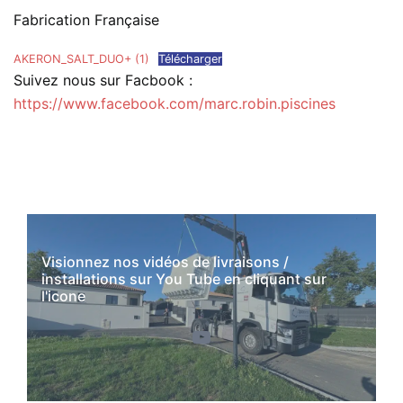
Fabrication Française
AKERON_SALT_DUO+ (1)
Télécharger
Suivez nous sur Facbook :
https://www.facebook.com/marc.robin.piscines
Visionnez nos vidéos de livraisons /
installations sur You Tube en cliquant sur
l'icone
YouTube