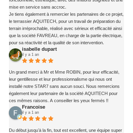
mise en service sans accroc.
Je tiens également à remercier les partenaires de ce projet,
le terrassier AQUITECH, pour un travail de préparation du
terrain irréprochable, réalisé avec sérieux et efficacité ainsi
que la société FAVREAU, en charge de la partie électrique,
pour sa réactivité et la qualité de son intervention.
isabelle dupart
Ce projet a été un exemple de coordination réussie, grâce à
il y a 1 an
des intervenants compétents, fiables et investis.
Je recommande sans la moindre hésitation l’entreprise
Marc ROBIN PISCINE et ses partenaires à toute personne
Un grand merci à Mr et Mme ROBIN, pour leur efficacité,
souhaitant concrétiser un projet de piscine en toute
leur gentillesse et leur professionnalisme qui nous ont
confiance.
installé notre STAR7 sans aucun souci. Nous remercions
également leur partenaire de la société AQUITECH pour
ces mêmes raisons. A conseiller les yeux fermés !!
Francoise
il y a 1 an
Du début jusqu'à la fin, tout est excellent, une équipe super