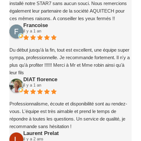
confiance.
installé notre STAR7 sans aucun souci. Nous remercions
également leur partenaire de la société AQUITECH pour
ces mêmes raisons. A conseiller les yeux fermés !!
Francoise
il y a 1 an
Du début jusqu'à la fin, tout est excellent, une équipe super
sympa, professionnelle. Je recommande fortement. Il n'y a
plus qu'à profiter !!!!!! Merci à Mr et Mme robin ainsi qu'à
leur fils
DIAT florence
il y a 1 an
Professionnalisme, écoute et disponibilité sont au rendez-
vous. L'équipe est très aimable et prend le temps de
répondre à toutes les questions. Un service de qualité, je
recommande sans hésitation !
Laurent Prelat
il y a 2 ans