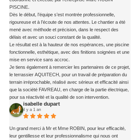
PISCINE.
Dès le début, l’équipe s’est montrée professionnelle,
rigoureuse et à l’écoute de nos attentes. Le chantier a été
mené avec méthode et précision, dans le respect des
délais et avec un souci constant de la qualité.
Le résultat est à la hauteur de nos espérances, une piscine
fonctionnelle, esthétique, avec des finitions soignées et une
mise en service sans accroc.
Je tiens également à remercier les partenaires de ce projet,
le terrassier AQUITECH, pour un travail de préparation du
terrain irréprochable, réalisé avec sérieux et efficacité ainsi
que la société FAVREAU, en charge de la partie électrique,
pour sa réactivité et la qualité de son intervention.
isabelle dupart
Ce projet a été un exemple de coordination réussie, grâce à
il y a 1 an
des intervenants compétents, fiables et investis.
Je recommande sans la moindre hésitation l’entreprise
Marc ROBIN PISCINE et ses partenaires à toute personne
Un grand merci à Mr et Mme ROBIN, pour leur efficacité,
souhaitant concrétiser un projet de piscine en toute
leur gentillesse et leur professionnalisme qui nous ont