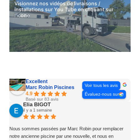
Visionnez nos vidéos de livraisons /
installations sur You Tube en cliquant sur
l'icone
YouTube
Excellent
Voir tous les avis
Marc Robin Piscines
4.9
Évaluez-nous sur
Basé sur 83 avis
Elia BIGOT
il y a 1 semaine
Nous sommes passées par Marc Robin pour remplacer
notre ancienne piscine par une nouvelle, et nous en