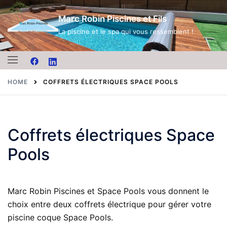
Skip
Marc Robin Piscines et Fils
to
content
La piscine et le spa qui vous ressemblent !
HOME
COFFRETS ÉLECTRIQUES SPACE POOLS
Coffrets électriques Space
Pools
Marc Robin Piscines et Space Pools vous donnent le
choix entre deux coffrets électrique pour gérer votre
piscine coque Space Pools.