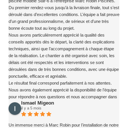
piscine modèle Star-6 à l’entreprise Marc Robin Piscines.
Du premier rendez-vous jusqu’à la livraison finale, tout s’est
déroulé dans d’excellentes conditions. L’équipe a fait preuve
d’un grand professionnalisme, de sérieux et d’une très
bonne écoute tout au long du projet.
Nous avons particulièrement apprécié la qualité des
conseils apportés dès le départ, la clarté des explications
techniques, ainsi que l’accompagnement à chaque étape
de la réalisation. Le chantier a été organisé avec soin, les
délais ont été respectés et les interventions se sont
déroulées dans de très bonnes conditions, avec une équipe
ponctuelle, efficace et agréable.
Le résultat final correspond parfaitement à nos attentes.
Nous avons également apprécié la disponibilité de l’équipe
pour répondre à nos questions et nous accompagner dans
Ismael Migeon
la prise en main de notre installation.
il y a 5 mois
Nous recommandons sans hésitation l’entreprise Marc
Robin Piscines à toute personne souhaitant réaliser un
projet de piscine en toute confiance. Merci encore à toute
Un immense merci à Marc Robin pour l'installation de notre