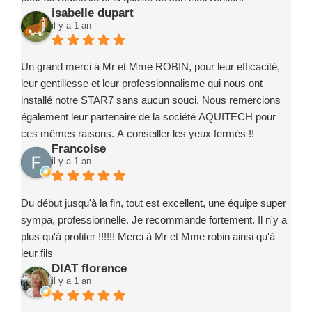
isabelle dupart
Ce projet a été un exemple de coordination réussie, grâce à
il y a 1 an
des intervenants compétents, fiables et investis.
Je recommande sans la moindre hésitation l’entreprise
Marc ROBIN PISCINE et ses partenaires à toute personne
Un grand merci à Mr et Mme ROBIN, pour leur efficacité,
souhaitant concrétiser un projet de piscine en toute
leur gentillesse et leur professionnalisme qui nous ont
confiance.
installé notre STAR7 sans aucun souci. Nous remercions
également leur partenaire de la société AQUITECH pour
ces mêmes raisons. A conseiller les yeux fermés !!
Francoise
il y a 1 an
Du début jusqu'à la fin, tout est excellent, une équipe super
sympa, professionnelle. Je recommande fortement. Il n'y a
plus qu'à profiter !!!!!! Merci à Mr et Mme robin ainsi qu'à
leur fils
DIAT florence
il y a 1 an