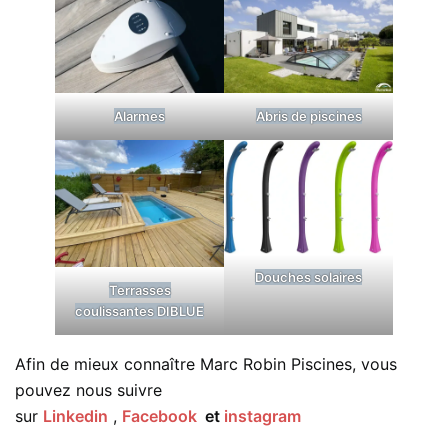
Alarmes
Abris de piscines
Douches solaires
Terrasses
coulissantes DIBLUE
Afin de mieux connaître Marc Robin Piscines, vous
pouvez nous suivre
sur
Linkedin
,
Facebook
et
instagram