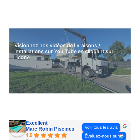
Visionnez nos vidéos de livraisons /
installations sur You Tube en cliquant sur
l'icone
YouTube
Excellent
Voir tous les avis
Marc Robin Piscines
4.9
Évaluez-nous sur