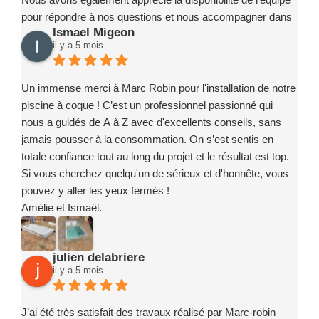
pour répondre à nos questions et nous accompagner dans
Ismael Migeon
la prise en main de notre installation.
il y a 5 mois
Nous recommandons sans hésitation l’entreprise Marc
Robin Piscines à toute personne souhaitant réaliser un
projet de piscine en toute confiance. Merci encore à toute
Un immense merci à Marc Robin pour l'installation de notre
l’équipe pour votre sérieux, votre implication et la qualité de
piscine à coque ! C’est un professionnel passionné qui
votre travail.
nous a guidés de A à Z avec d'excellents conseils, sans
jamais pousser à la consommation. On s’est sentis en
totale confiance tout au long du projet et le résultat est top.
Si vous cherchez quelqu'un de sérieux et d'honnête, vous
pouvez y aller les yeux fermés !
Amélie et Ismaël.
julien delabriere
il y a 5 mois
J’ai été très satisfait des travaux réalisé par Marc-robin