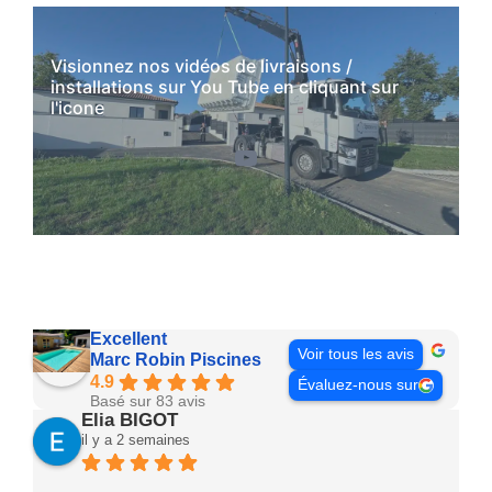
Visionnez nos vidéos de livraisons /
installations sur You Tube en cliquant sur
l'icone
YouTube
Excellent
Voir tous les avis
Marc Robin Piscines
4.9
Évaluez-nous sur
Basé sur 83 avis
Elia BIGOT
il y a 2 semaines