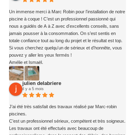
Robin Piscines à toute personne souhaitant réaliser un
projet de piscine en toute confiance. Merci encore à toute
Un immense merci à Marc Robin pour l'installation de notre
l’équipe pour votre sérieux, votre implication et la qualité de
piscine à coque ! C’est un professionnel passionné qui
votre travail.
nous a guidés de A à Z avec d'excellents conseils, sans
jamais pousser à la consommation. On s’est sentis en
totale confiance tout au long du projet et le résultat est top.
Si vous cherchez quelqu'un de sérieux et d'honnête, vous
pouvez y aller les yeux fermés !
Amélie et Ismaël.
julien delabriere
il y a 5 mois
J’ai été très satisfait des travaux réalisé par Marc-robin
piscines.
C’est un professionnel sérieux, compétent et très soigneux.
Les travaux ont été effectués avec beaucoup de