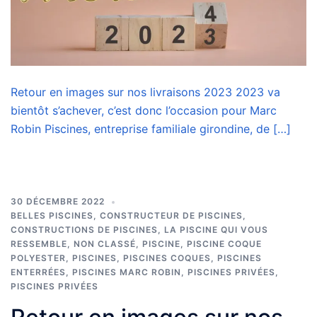
Retour en images sur nos livraisons 2023 2023 va
bientôt s’achever, c’est donc l’occasion pour Marc
Robin Piscines, entreprise familiale girondine, de […]
30 DÉCEMBRE 2022
BELLES PISCINES
,
CONSTRUCTEUR DE PISCINES
,
CONSTRUCTIONS DE PISCINES
,
LA PISCINE QUI VOUS
RESSEMBLE
,
NON CLASSÉ
,
PISCINE
,
PISCINE COQUE
POLYESTER
,
PISCINES
,
PISCINES COQUES
,
PISCINES
ENTERRÉES
,
PISCINES MARC ROBIN
,
PISCINES PRIVÉES
,
PISCINES PRIVÉES