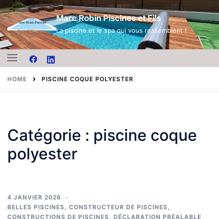
Skip
Marc Robin Piscines et Fils
to
content
La piscine et le spa qui vous ressemblent !
HOME
PISCINE COQUE POLYESTER
Catégorie :
piscine coque
polyester
4 JANVIER 2026
BELLES PISCINES
,
CONSTRUCTEUR DE PISCINES
,
CONSTRUCTIONS DE PISCINES
,
DÉCLARATION PRÉALABLE