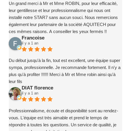
Marc ROBIN PISCINE et ses partenaires à toute personne
Un grand merci à Mr et Mme ROBIN, pour leur efficacité,
souhaitant concrétiser un projet de piscine en toute
leur gentillesse et leur professionnalisme qui nous ont
confiance.
installé notre STAR7 sans aucun souci. Nous remercions
également leur partenaire de la société AQUITECH pour
ces mêmes raisons. A conseiller les yeux fermés !!
Francoise
il y a 1 an
Du début jusqu'à la fin, tout est excellent, une équipe super
sympa, professionnelle. Je recommande fortement. Il n'y a
plus qu'à profiter !!!!!! Merci à Mr et Mme robin ainsi qu'à
leur fils
DIAT florence
il y a 1 an
Professionnalisme, écoute et disponibilité sont au rendez-
vous. L'équipe est très aimable et prend le temps de
répondre à toutes les questions. Un service de qualité, je