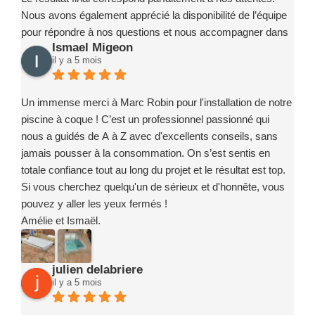
Nous avons également apprécié la disponibilité de l’équipe
pour répondre à nos questions et nous accompagner dans
Ismael Migeon
la prise en main de notre installation.
il y a 5 mois
Nous recommandons sans hésitation l’entreprise Marc
Robin Piscines à toute personne souhaitant réaliser un
projet de piscine en toute confiance. Merci encore à toute
Un immense merci à Marc Robin pour l'installation de notre
l’équipe pour votre sérieux, votre implication et la qualité de
piscine à coque ! C’est un professionnel passionné qui
votre travail.
nous a guidés de A à Z avec d'excellents conseils, sans
jamais pousser à la consommation. On s’est sentis en
totale confiance tout au long du projet et le résultat est top.
Si vous cherchez quelqu'un de sérieux et d'honnête, vous
pouvez y aller les yeux fermés !
Amélie et Ismaël.
julien delabriere
il y a 5 mois