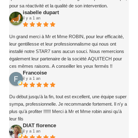
pour sa réactivité et la qualité de son intervention.
isabelle dupart
Ce projet a été un exemple de coordination réussie, grâce à
il y a 1 an
des intervenants compétents, fiables et investis.
Je recommande sans la moindre hésitation l’entreprise
Marc ROBIN PISCINE et ses partenaires à toute personne
Un grand merci à Mr et Mme ROBIN, pour leur efficacité,
souhaitant concrétiser un projet de piscine en toute
leur gentillesse et leur professionnalisme qui nous ont
confiance.
installé notre STAR7 sans aucun souci. Nous remercions
également leur partenaire de la société AQUITECH pour
ces mêmes raisons. A conseiller les yeux fermés !!
Francoise
il y a 1 an
Du début jusqu'à la fin, tout est excellent, une équipe super
sympa, professionnelle. Je recommande fortement. Il n'y a
plus qu'à profiter !!!!!! Merci à Mr et Mme robin ainsi qu'à
leur fils
DIAT florence
il y a 1 an