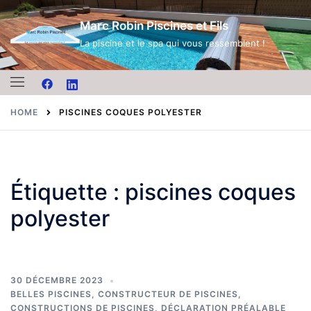
Skip
Marc Robin Piscines et Fils
to
content
La piscine et le spa qui vous ressemblent !
HOME
PISCINES COQUES POLYESTER
Étiquette :
piscines coques
polyester
30 DÉCEMBRE 2023
BELLES PISCINES
,
CONSTRUCTEUR DE PISCINES
,
CONSTRUCTIONS DE PISCINES
,
DÉCLARATION PRÉALABLE