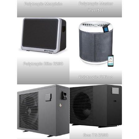
Polytropic Master
Polytropic Morphéo
inverter
Polytropic Elite R290
Polytropic Ottimo
Goa TS R2
90