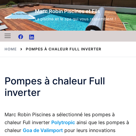
Skip
Marc Robin Piscines et Fils
to
content
La piscine et le spa qui vous ressemblent !
HOME
POMPES À CHALEUR FULL INVERTER
Pompes à chaleur Full
inverter
Marc Robin Piscines a sélectionné les pompes à
chaleur Full inverter
Polytropic
ainsi que les pompes à
chaleur
Goa de Valimport
pour leurs innovations