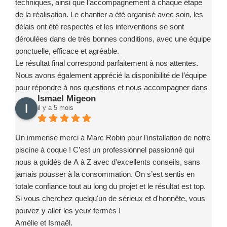
techniques, ainsi que l’accompagnement à chaque étape
de la réalisation. Le chantier a été organisé avec soin, les
délais ont été respectés et les interventions se sont
déroulées dans de très bonnes conditions, avec une équipe
ponctuelle, efficace et agréable.
Le résultat final correspond parfaitement à nos attentes.
Nous avons également apprécié la disponibilité de l’équipe
pour répondre à nos questions et nous accompagner dans
Ismael Migeon
la prise en main de notre installation.
il y a 5 mois
Nous recommandons sans hésitation l’entreprise Marc
Robin Piscines à toute personne souhaitant réaliser un
projet de piscine en toute confiance. Merci encore à toute
Un immense merci à Marc Robin pour l'installation de notre
l’équipe pour votre sérieux, votre implication et la qualité de
piscine à coque ! C’est un professionnel passionné qui
votre travail.
nous a guidés de A à Z avec d'excellents conseils, sans
jamais pousser à la consommation. On s’est sentis en
totale confiance tout au long du projet et le résultat est top.
Si vous cherchez quelqu'un de sérieux et d'honnête, vous
pouvez y aller les yeux fermés !
Amélie et Ismaël.