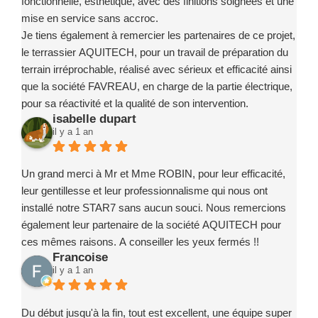
fonctionnelle, esthétique, avec des finitions soignées et une
mise en service sans accroc.
Je tiens également à remercier les partenaires de ce projet,
le terrassier AQUITECH, pour un travail de préparation du
terrain irréprochable, réalisé avec sérieux et efficacité ainsi
que la société FAVREAU, en charge de la partie électrique,
pour sa réactivité et la qualité de son intervention.
isabelle dupart
Ce projet a été un exemple de coordination réussie, grâce à
il y a 1 an
des intervenants compétents, fiables et investis.
Je recommande sans la moindre hésitation l’entreprise
Marc ROBIN PISCINE et ses partenaires à toute personne
Un grand merci à Mr et Mme ROBIN, pour leur efficacité,
souhaitant concrétiser un projet de piscine en toute
leur gentillesse et leur professionnalisme qui nous ont
confiance.
installé notre STAR7 sans aucun souci. Nous remercions
également leur partenaire de la société AQUITECH pour
ces mêmes raisons. A conseiller les yeux fermés !!
Francoise
il y a 1 an
Du début jusqu'à la fin, tout est excellent, une équipe super