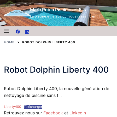
Skip
Marc Robin Piscines et Fils
to
content
La piscine et le spa qui vous ressemblent !
HOME
ROBOT DOLPHIN LIBERTY 400
Robot Dolphin Liberty 400
Robot Dolphin Liberty 400, la nouvelle génération de
nettoyage de piscine sans fil.
Liberty400
Télécharger
Retrouvez nous sur
Faceboo
k
et
Linkedi
n