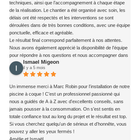
techniques, ainsi que l’accompagnement à chaque étape
de la réalisation. Le chantier a été organisé avec soin, les
délais ont été respectés et les interventions se sont
déroulées dans de très bonnes conditions, avec une équipe
ponctuelle, efficace et agréable.
Le résultat final correspond parfaitement à nos attentes.
Nous avons également apprécié la disponibilité de l’équipe
pour répondre à nos questions et nous accompagner dans
Ismael Migeon
la prise en main de notre installation.
il y a 5 mois
Nous recommandons sans hésitation l’entreprise Marc
Robin Piscines à toute personne souhaitant réaliser un
projet de piscine en toute confiance. Merci encore à toute
Un immense merci à Marc Robin pour l'installation de notre
l’équipe pour votre sérieux, votre implication et la qualité de
piscine à coque ! C’est un professionnel passionné qui
votre travail.
nous a guidés de A à Z avec d'excellents conseils, sans
jamais pousser à la consommation. On s’est sentis en
totale confiance tout au long du projet et le résultat est top.
Si vous cherchez quelqu'un de sérieux et d'honnête, vous
pouvez y aller les yeux fermés !
Amélie et Ismaël.