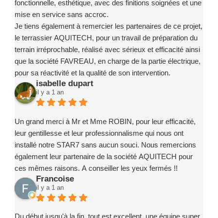
fonctionnelle, esthétique, avec des finitions soignées et une
mise en service sans accroc.
Je tiens également à remercier les partenaires de ce projet,
le terrassier AQUITECH, pour un travail de préparation du
terrain irréprochable, réalisé avec sérieux et efficacité ainsi
que la société FAVREAU, en charge de la partie électrique,
pour sa réactivité et la qualité de son intervention.
isabelle dupart
Ce projet a été un exemple de coordination réussie, grâce à
il y a 1 an
des intervenants compétents, fiables et investis.
Je recommande sans la moindre hésitation l’entreprise
Marc ROBIN PISCINE et ses partenaires à toute personne
Un grand merci à Mr et Mme ROBIN, pour leur efficacité,
souhaitant concrétiser un projet de piscine en toute
leur gentillesse et leur professionnalisme qui nous ont
confiance.
installé notre STAR7 sans aucun souci. Nous remercions
également leur partenaire de la société AQUITECH pour
ces mêmes raisons. A conseiller les yeux fermés !!
Francoise
il y a 1 an
Du début jusqu'à la fin, tout est excellent, une équipe super