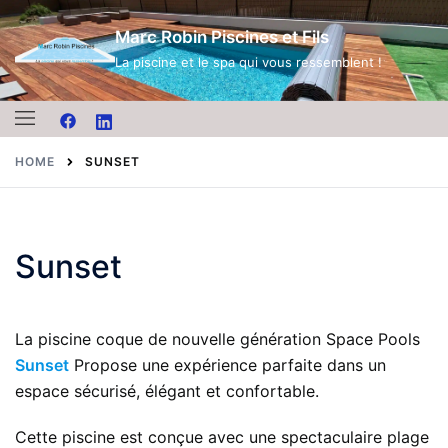
Skip
Marc Robin Piscines et Fils
to
content
La piscine et le spa qui vous ressemblent !
HOME
SUNSET
Sunset
La piscine coque de nouvelle génération Space Pools
Sunset
Propose une expérience parfaite dans un
espace sécurisé, élégant et confortable.
Cette piscine est conçue avec une spectaculaire plage