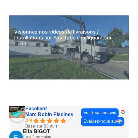
Visionnez nos vidéos de livraisons /
installations sur You Tube en cliquant sur
l'icone
YouTube
Excellent
Voir tous les avis
Marc Robin Piscines
4.9
Évaluez-nous sur
Basé sur 83 avis
Elia BIGOT
il y a 1 semaine