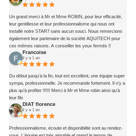
des intervenants compétents, fiables et investis.
Je recommande sans la moindre hésitation l’entreprise
Marc ROBIN PISCINE et ses partenaires à toute personne
Un grand merci à Mr et Mme ROBIN, pour leur efficacité,
souhaitant concrétiser un projet de piscine en toute
leur gentillesse et leur professionnalisme qui nous ont
confiance.
installé notre STAR7 sans aucun souci. Nous remercions
également leur partenaire de la société AQUITECH pour
ces mêmes raisons. A conseiller les yeux fermés !!
Francoise
il y a 1 an
Du début jusqu'à la fin, tout est excellent, une équipe super
sympa, professionnelle. Je recommande fortement. Il n'y a
plus qu'à profiter !!!!!! Merci à Mr et Mme robin ainsi qu'à
leur fils
DIAT florence
il y a 1 an
Professionnalisme, écoute et disponibilité sont au rendez-
vous. L'équipe est très aimable et prend le temps de