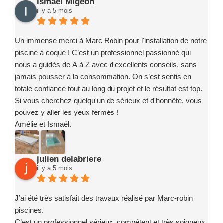
Ismael Migeon
la prise en main de notre installation.
il y a 5 mois
Nous recommandons sans hésitation l’entreprise Marc
Robin Piscines à toute personne souhaitant réaliser un
projet de piscine en toute confiance. Merci encore à toute
Un immense merci à Marc Robin pour l'installation de notre
l’équipe pour votre sérieux, votre implication et la qualité de
piscine à coque ! C’est un professionnel passionné qui
votre travail.
nous a guidés de A à Z avec d'excellents conseils, sans
jamais pousser à la consommation. On s’est sentis en
totale confiance tout au long du projet et le résultat est top.
Si vous cherchez quelqu'un de sérieux et d'honnête, vous
pouvez y aller les yeux fermés !
Amélie et Ismaël.
julien delabriere
il y a 5 mois
J’ai été très satisfait des travaux réalisé par Marc-robin
piscines.
C’est un professionnel sérieux, compétent et très soigneux.