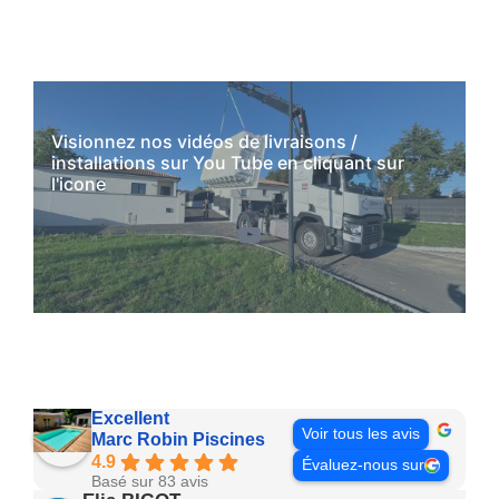
Visionnez nos vidéos de livraisons /
installations sur You Tube en cliquant sur
l'icone
YouTube
Excellent
Voir tous les avis
Marc Robin Piscines
4.9
Évaluez-nous sur
Basé sur 83 avis