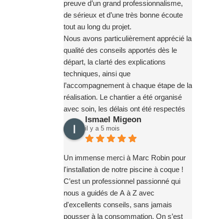
preuve d’un grand professionnalisme,
de sérieux et d’une très bonne écoute
tout au long du projet.
Nous avons particulièrement apprécié la
qualité des conseils apportés dès le
départ, la clarté des explications
techniques, ainsi que
l’accompagnement à chaque étape de la
réalisation. Le chantier a été organisé
avec soin, les délais ont été respectés
Ismael Migeon
et les interventions se sont déroulées
il y a 5 mois
dans de très bonnes conditions, avec
une équipe ponctuelle, efficace et
agréable.
Un immense merci à Marc Robin pour
Le résultat final correspond parfaitement
l'installation de notre piscine à coque !
à nos attentes. Nous avons également
C’est un professionnel passionné qui
apprécié la disponibilité de l’équipe pour
nous a guidés de A à Z avec
répondre à nos questions et nous
d'excellents conseils, sans jamais
accompagner dans la prise en main de
pousser à la consommation. On s’est