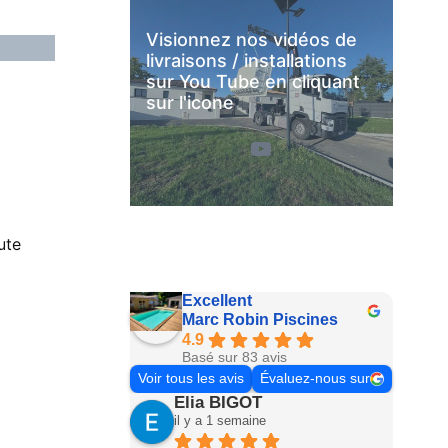
Visionnez nos vidéos de
livraisons / installations
sur You Tube en cliquant
sur l'icone
YouTube
ute
Excellent
Marc Robin Piscines
4.9
Basé sur 83 avis
Voir tous les avis
Évaluez-nous sur
Elia BIGOT
il y a 1 semaine