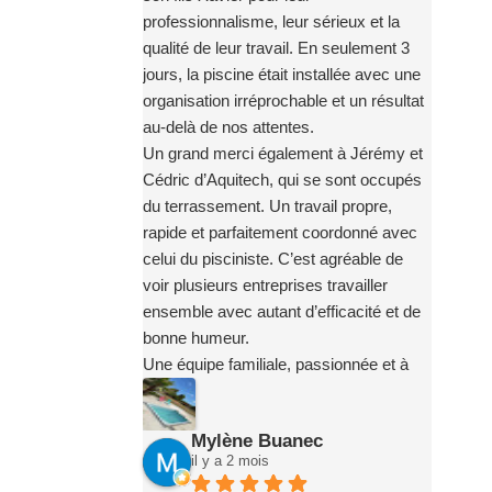
professionnalisme, leur sérieux et la
qualité de leur travail. En seulement 3
jours, la piscine était installée avec une
organisation irréprochable et un résultat
au-delà de nos attentes.
Un grand merci également à Jérémy et
Cédric d’Aquitech, qui se sont occupés
du terrassement. Un travail propre,
rapide et parfaitement coordonné avec
celui du pisciniste. C’est agréable de
voir plusieurs entreprises travailler
ensemble avec autant d’efficacité et de
bonne humeur.
Une équipe familiale, passionnée et à
l’écoute, qui respecte ses engagements
et réalise un travail soigné du début à la
Mylène Buanec
fin.
il y a 2 mois
Je recommande sans la moindre