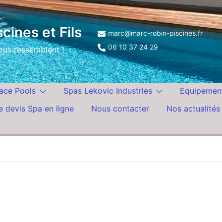
cines et Fils
marc@marc-robin-piscines.fr
06 10 37 24 29
vous ressemblent !
ace Pools
Spas Lekovic Industries
Equipemen
 devis Spa en ligne
Nous contacter
Nos actualités