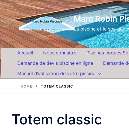
Skip
to
Marc Robin Pis
content
La piscine et le spa qui 
Accueil
Nous connaître
Piscines coques Sp
Demande de devis piscine en ligne
Demande de
Manuel d’utilisation de votre piscine
HOME
TOTEM CLASSIC
Totem classic