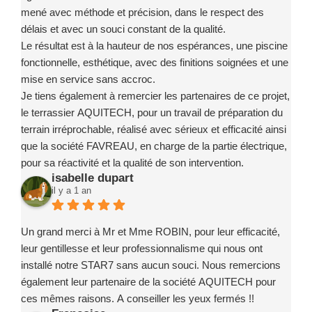
mené avec méthode et précision, dans le respect des
délais et avec un souci constant de la qualité.
Le résultat est à la hauteur de nos espérances, une piscine
fonctionnelle, esthétique, avec des finitions soignées et une
mise en service sans accroc.
Je tiens également à remercier les partenaires de ce projet,
le terrassier AQUITECH, pour un travail de préparation du
terrain irréprochable, réalisé avec sérieux et efficacité ainsi
que la société FAVREAU, en charge de la partie électrique,
pour sa réactivité et la qualité de son intervention.
isabelle dupart
Ce projet a été un exemple de coordination réussie, grâce à
il y a 1 an
des intervenants compétents, fiables et investis.
Je recommande sans la moindre hésitation l’entreprise
Marc ROBIN PISCINE et ses partenaires à toute personne
Un grand merci à Mr et Mme ROBIN, pour leur efficacité,
souhaitant concrétiser un projet de piscine en toute
leur gentillesse et leur professionnalisme qui nous ont
confiance.
installé notre STAR7 sans aucun souci. Nous remercions
également leur partenaire de la société AQUITECH pour
ces mêmes raisons. A conseiller les yeux fermés !!