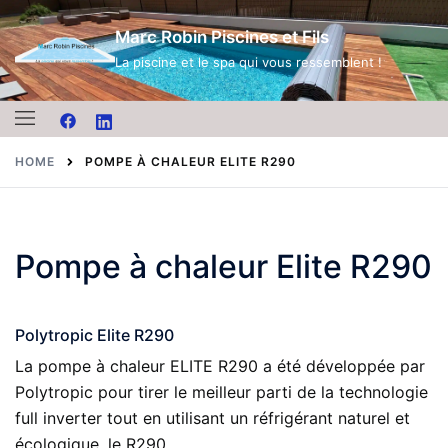
Skip
Marc Robin Piscines et Fils
to
content
La piscine et le spa qui vous ressemblent !
HOME
POMPE À CHALEUR ELITE R290
Pompe à chaleur Elite R290
Polytropic Elite R290
La pompe à chaleur ELITE R290 a été développée par
Polytropic pour tirer le meilleur parti de la technologie
full inverter tout en utilisant un réfrigérant naturel et
écologique, le R290.