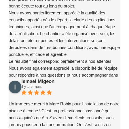
bonne écoute tout au long du projet.
Nous avons particulièrement apprécié la qualité des
conseils apportés dès le départ, la clarté des explications
techniques, ainsi que l’accompagnement à chaque étape
de la réalisation. Le chantier a été organisé avec soin, les
délais ont été respectés et les interventions se sont
déroulées dans de très bonnes conditions, avec une équipe
ponctuelle, efficace et agréable.
Le résultat final correspond parfaitement à nos attentes.
Nous avons également apprécié la disponibilité de l’équipe
pour répondre à nos questions et nous accompagner dans
Ismael Migeon
la prise en main de notre installation.
il y a 5 mois
Nous recommandons sans hésitation l’entreprise Marc
Robin Piscines à toute personne souhaitant réaliser un
projet de piscine en toute confiance. Merci encore à toute
Un immense merci à Marc Robin pour l'installation de notre
l’équipe pour votre sérieux, votre implication et la qualité de
piscine à coque ! C’est un professionnel passionné qui
votre travail.
nous a guidés de A à Z avec d'excellents conseils, sans
jamais pousser à la consommation. On s’est sentis en