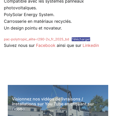
Compatible avec les systèmes panneaux
photovoltaïques.
PolySolar Energy System.
Carrosserie en matériaux recyclés.
Un design pointu et novateur.
pac-polytropic_elite-r290-2v_fr_2025_bd
Télécharger
Suivez nous sur
Facebook
ainsi que sur
Linkedin
Visionnez nos vidéos de livraisons /
installations sur You Tube en cliquant sur
l'icone