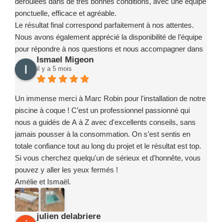
déroulées dans de très bonnes conditions, avec une équipe
ponctuelle, efficace et agréable.
Le résultat final correspond parfaitement à nos attentes.
Nous avons également apprécié la disponibilité de l’équipe
pour répondre à nos questions et nous accompagner dans
Ismael Migeon
la prise en main de notre installation.
il y a 5 mois
Nous recommandons sans hésitation l’entreprise Marc
Robin Piscines à toute personne souhaitant réaliser un
projet de piscine en toute confiance. Merci encore à toute
Un immense merci à Marc Robin pour l'installation de notre
l’équipe pour votre sérieux, votre implication et la qualité de
piscine à coque ! C’est un professionnel passionné qui
votre travail.
nous a guidés de A à Z avec d'excellents conseils, sans
jamais pousser à la consommation. On s’est sentis en
totale confiance tout au long du projet et le résultat est top.
Si vous cherchez quelqu'un de sérieux et d'honnête, vous
pouvez y aller les yeux fermés !
Amélie et Ismaël.
julien delabriere