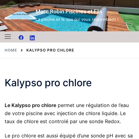
Skip
Marc Robin Piscines et Fils
to
content
La piscine et le spa qui vous ressemblent !
HOME
KALYPSO PRO CHLORE
Kalypso pro chlore
Le Kalypso pro chlore
permet une régulation de l’eau
de votre piscine avec injection de chlore liquide. Le
taux de chlore est controlé par une sonde Redox.
Le pro chlore est aussi équipé d’une sonde pH avec sa