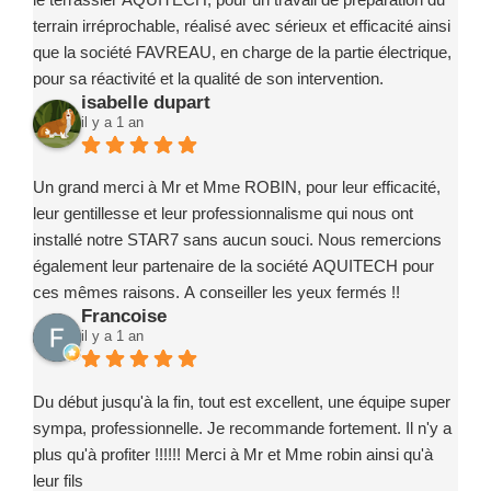
terrain irréprochable, réalisé avec sérieux et efficacité ainsi
que la société FAVREAU, en charge de la partie électrique,
pour sa réactivité et la qualité de son intervention.
isabelle dupart
Ce projet a été un exemple de coordination réussie, grâce à
il y a 1 an
des intervenants compétents, fiables et investis.
Je recommande sans la moindre hésitation l’entreprise
Marc ROBIN PISCINE et ses partenaires à toute personne
Un grand merci à Mr et Mme ROBIN, pour leur efficacité,
souhaitant concrétiser un projet de piscine en toute
leur gentillesse et leur professionnalisme qui nous ont
confiance.
installé notre STAR7 sans aucun souci. Nous remercions
également leur partenaire de la société AQUITECH pour
ces mêmes raisons. A conseiller les yeux fermés !!
Francoise
il y a 1 an
Du début jusqu'à la fin, tout est excellent, une équipe super
sympa, professionnelle. Je recommande fortement. Il n'y a
plus qu'à profiter !!!!!! Merci à Mr et Mme robin ainsi qu'à
leur fils